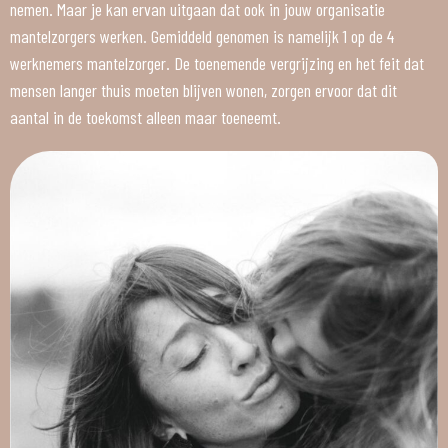
nemen. Maar je kan ervan uitgaan dat ook in jouw organisatie
mantelzorgers werken. Gemiddeld genomen is namelijk 1 op de 4
werknemers mantelzorger. De toenemende vergrijzing en het feit dat
mensen langer thuis moeten blijven wonen, zorgen ervoor dat dit
aantal in de toekomst alleen maar toeneemt.